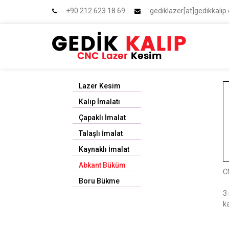
+90 212 623 18 69
gediklazer[at]gedikkali
Lazer Kesim
Kalıp İmalatı
Çapaklı İmalat
Talaşlı İmalat
Kaynaklı İmalat
Abkant Büküm
C
Boru Bükme
3
k